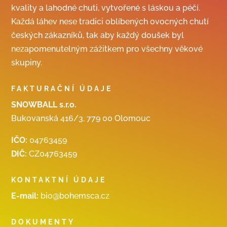
kvality a lahodné chuti, vytvořené s láskou a péčí.
Každá láhev nese tradici oblíbených ovocných chutí
českých zákazníků, tak aby každý doušek byl
nezapomenutelným zážitkem pro všechny věkové
skupiny.
FAKTURAČNÍ ÚDAJE
SNOWBALL s.r.o.
Bukovanská 416/3, 779 00 Olomouc
IČO:
04763459
DIČ:
CZ04763459
KONTAKTNÍ ÚDAJE
E-mail:
bio@bohemsca.cz
DOKUMENTY